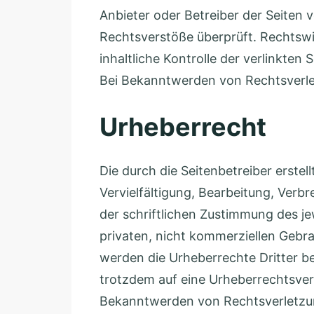
u
Anbieter oder Betreiber der Seiten 
f
Rechtsverstöße überprüft. Rechtswi
s
inhaltliche Kontrolle der verlinkte
b
Bei Bekanntwerden von Rechtsverle
e
Urheberrecht
z
e
i
Die durch die Seitenbetreiber erste
c
Vervielfältigung, Bearbeitung, Ver
h
der schriftlichen Zustimmung des je
n
privaten, nicht kommerziellen Gebrau
u
werden die Urheberrechte Dritter be
n
trotzdem auf eine Urheberrechtsver
g
Bekanntwerden von Rechtsverletzun