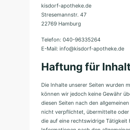
K
D
i
2
o
s
4
r
d
0
Telefon:
6
f
o
4
E-Mail: info@kisdorf-apotheke.de
2
s
r
1
U
9
t
f
Haftung für Inhal
9
S
K
r
A
3
t
i
.
p
-
.
Die Inhalte unserer Seiten wurden mit
s
2
o
4
-
können wir jedoch keine Gewähr übe
d
0
t
3
I
diesen Seiten nach den allgemeinen 
o
h
4
D
nicht verpflichtet, übermittelte o
r
e
3
:
die auf eine rechtswidrige Tätigkei
f
k
D
Informationen nach den allgemeinen 