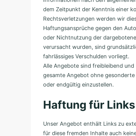
e
E
dem Zeitpunkt der Kenntnis einer 
1
Rechtsverletzungen werden wir die
3
Haftungsansprüche gegen den Autor, 
4
oder Nichtnutzung der dargebotenen
3
verursacht wurden, sind grundsätzli
2
fahrlässiges Verschulden vorliegt.
9
Alle Angebote sind freibleibend und 
3
gesamte Angebot ohne gesonderte A
3
oder endgültig einzustellen.
3
Haftung für Links
B
e
Unser Angebot enthält Links zu exte
r
für diese fremden Inhalte auch keine